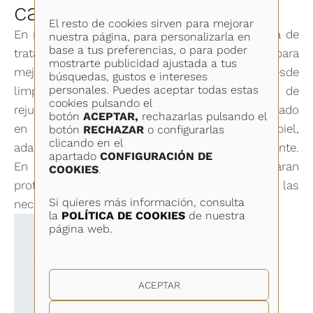
cabina
El resto de cookies sirven para mejorar
En nuestra clínica ofrecemos una amplia gama de
nuestra página, para personalizarla en
base a tus preferencias, o para poder
tratamientos faciales en cabina diseñados para
mostrarte publicidad ajustada a tus
mejorar la salud y apariencia de la piel. Desde
búsquedas, gustos e intereses
personales. Puedes aceptar todas estas
limpiezas profundas hasta protocolos de
cookies pulsando el
rejuvenecimiento, cada tratamiento está enfocado
botón
ACEPTAR,
rechazarlas pulsando el
en hidratar, regenerar y revitalizar la piel,
botón
RECHAZAR
o configurarlas
clicando en el
adaptándose a las necesidades de cada paciente.
apartado
CONFIGURACIÓN DE
En el diagnostico de cada paciente se crearan
COOKIES
.
protocolos personalizados en función de las
Si quieres más información, consulta
necesidades de cada paciente.
la
POLÍTICA DE COOKIES
de nuestra
página web.
ACEPTAR