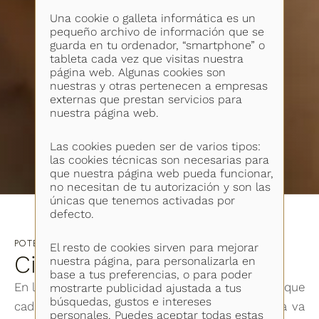
Una cookie o galleta informática es un
pequeño archivo de información que se
guarda en tu ordenador, “smartphone” o
tableta cada vez que visitas nuestra
página web. Algunas cookies son
nuestras y otras pertenecen a empresas
externas que prestan servicios para
nuestra página web.
Las cookies pueden ser de varios tipos:
las cookies técnicas son necesarias para
que nuestra página web pueda funcionar,
no necesitan de tu autorización y son las
únicas que tenemos activadas por
defecto.
POTENCIA TU CUERPO
El resto de cookies sirven para mejorar
Cirugía corporal
nuestra página, para personalizarla en
base a tus preferencias, o para poder
En la Clínica del Dr. Felipe Castillo, entendemos que
mostrarte publicidad ajustada a tus
búsquedas, gustos e intereses
cada cuerpo es único y que la armonía estética va
personales. Puedes aceptar todas estas