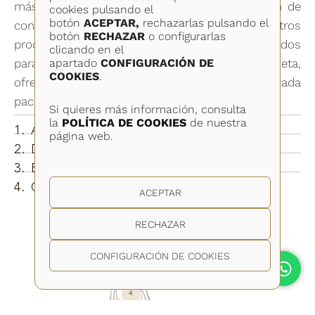
más allá de la apariencia: es una combinación de
cookies pulsando el
botón
ACEPTAR,
rechazarlas pulsando el
confianza, bienestar y equilibrio. Nuestros
botón
RECHAZAR
o configurarlas
procedimientos de cirugía corporal están diseñados
clicando en el
apartado
CONFIGURACIÓN DE
para esculpir, redefinir y mejorar la silueta,
COOKIES
.
ofreciendo soluciones personalizadas para cada
paciente.
Si quieres más información, consulta
la
POLÍTICA DE COOKIES
de nuestra
1. ABDOMINOPLASTIA
página web.
2. DERMOLIPECTOMIA
3. BODYTITE
4. CIRUGÍA ÍNTIMA
ACEPTAR
RECHAZAR
W
CONFIGURACIÓN DE COOKIES
h
2
3
1
a
4
t
2