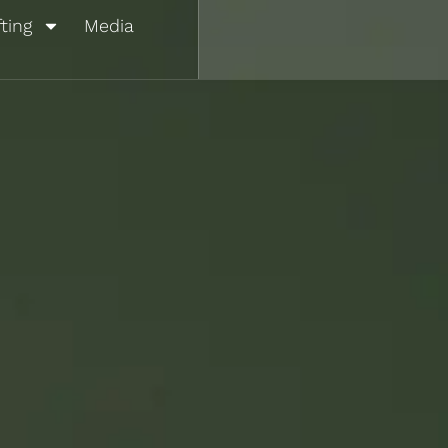
fting
Media